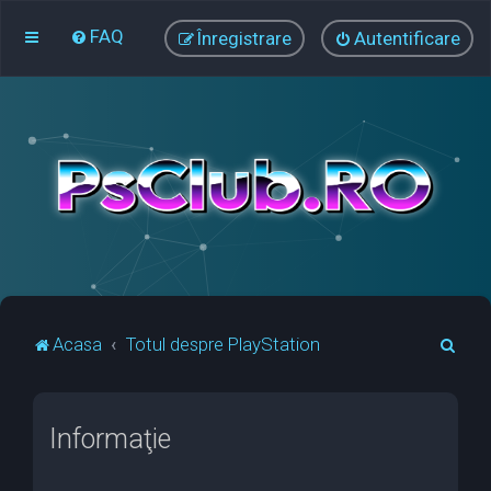
FAQ
Înregistrare
Autentificare
C
Acasa
Totul despre PlayStation
ă
u
Informaţie
t
a