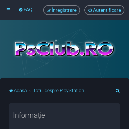
FAQ
Înregistrare
Autentificare
C
Acasa
Totul despre PlayStation
ă
u
Informaţie
t
a