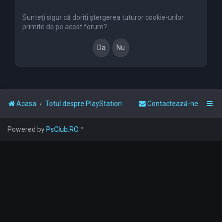
r
e
Sunteţi sigur că doriţi ştergerea tuturor cookie-urilor
primite de pe acest forum?
Acasa
Totul despre PlayStation
Contactează-ne
Powered by
PsClub.RO
™