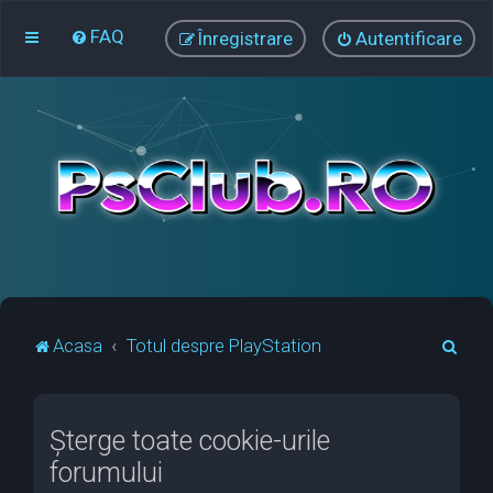
FAQ
Înregistrare
Autentificare
C
Acasa
Totul despre PlayStation
ă
u
Şterge toate cookie-urile
t
forumului
a