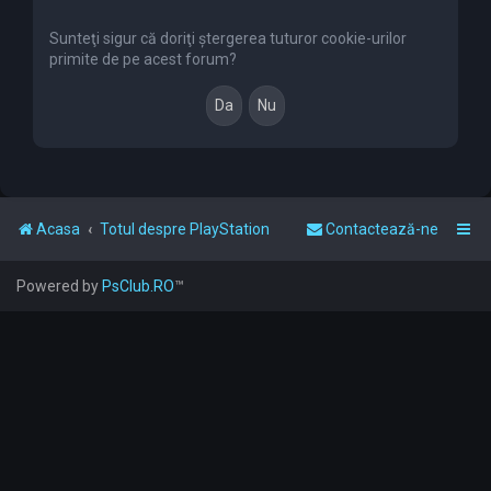
r
e
Sunteţi sigur că doriţi ştergerea tuturor cookie-urilor
primite de pe acest forum?
Acasa
Totul despre PlayStation
Contactează-ne
Powered by
PsClub.RO
™