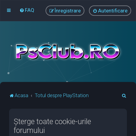
FAQ
Înregistrare
Autentificare
C
Acasa
Totul despre PlayStation
ă
u
Şterge toate cookie-urile
t
forumului
a