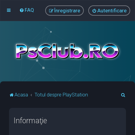
FAQ
Înregistrare
Autentificare
C
Acasa
Totul despre PlayStation
ă
u
Informaţie
t
a