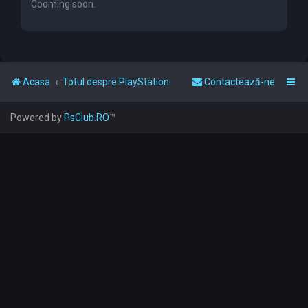
r
Cooming soon.
e
Acasa
Totul despre PlayStation
Contactează-ne
Powered by
PsClub.RO
™