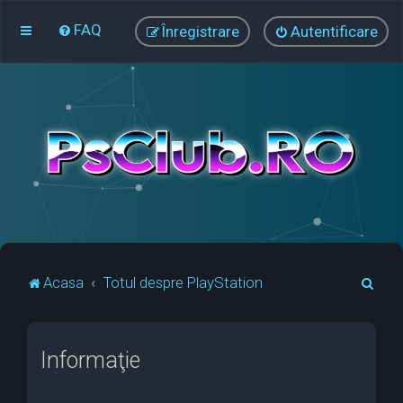
FAQ
Înregistrare
Autentificare
C
Acasa
Totul despre PlayStation
ă
u
Informaţie
t
a