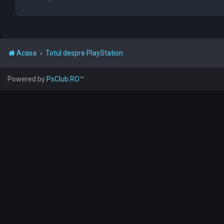
Acasa
Totul despre PlayStation
Powered by
PsClub.RO
™