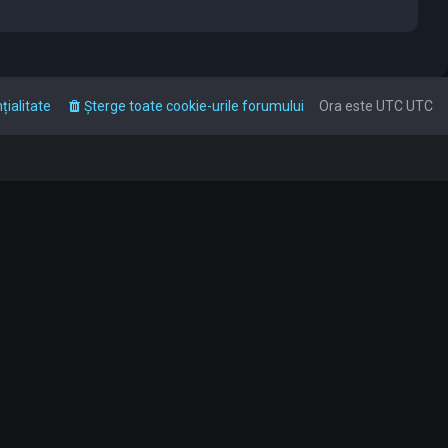
țialitate
Şterge toate cookie-urile forumului
Ora este UTC UTC