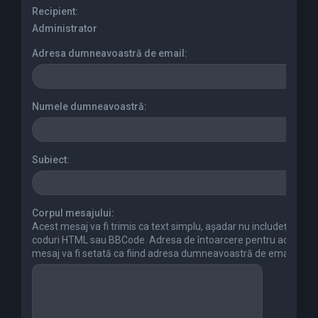
r
Recipient:
e
Administrator
Adresa dumneavoastră de email:
Numele dumneavoastră:
Subiect:
Corpul mesajului:
Acest mesaj va fi trimis ca text simplu, aşadar nu includeţi
coduri HTML sau BBCode. Adresa de întoarcere pentru acest
mesaj va fi setată ca fiind adresa dumneavoastră de email.