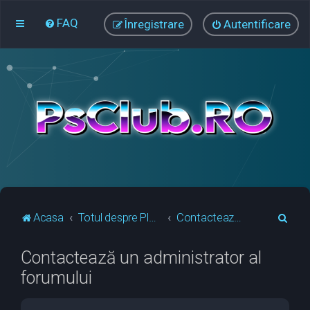
FAQ
Înregistrare
Autentificare
C
Acasa
Totul despre PlayStation
Contactează un administrator al forumului
ă
Contactează un administrator al
u
forumului
t
a