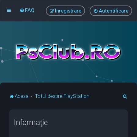
FAQ
Înregistrare
Autentificare
C
Acasa
Totul despre PlayStation
ă
u
Informaţie
t
a